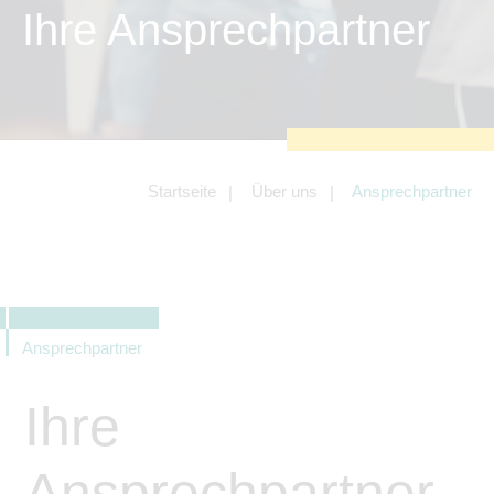
zu sichern.
Ihre Ansprechpartner
Tracking- und Targeting-Cookies
Diese Cookies sind erforderlich, um
unsere Website auf Ihre Bedürfnisse hin
zu optimieren. Hierzu gehört eine
bedarfsgerechte Gestaltung und
fortlaufende Verbesserung unseres
Angebotes einschließlich der
Verknüpfung zu Social-Media-
Angeboten von z.B. Facebook und
Startseite
Über uns
Ansprechpartner
LinkedIn.
Betreibercookies
Diese Cookies sind erforderlich, um z.B.
Google Maps zu nutzen oder
eingebettete Videos abspielen zu
können.
Ansprechpartner
Ihre
Ansprechpartner