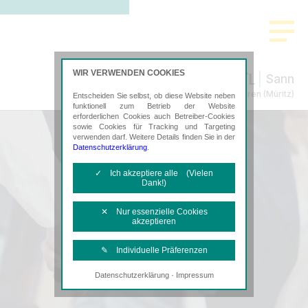
WIR VERWENDEN COOKIES
Sann
Steuerberatung in Waren (Müritz)
Entscheiden Sie selbst, ob diese Website neben
funktionell zum Betrieb der Website
erforderlichen Cookies auch Betreiber-Cookies
sowie Cookies für Tracking und Targeting
verwenden darf. Weitere Details finden Sie in der
Datenschutzerklärung
.
✓ Ich akzeptiere alle (Vielen
Dank!)
✕ Nur essenzielle Cookies
akzeptieren
✎ Individuelle Präferenzen
·
Datenschutzerklärung
Impressum
Notwendige Cookies
Diese Cookies sind erforderlich, um die
grundlegende Funktionalität der Website