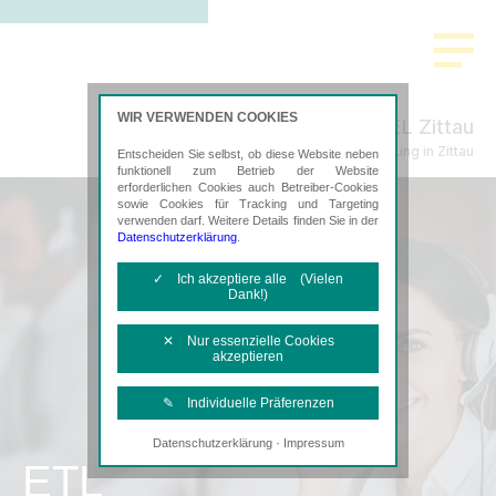
WIR VERWENDEN COOKIES
RHE-EL Zittau
Steuerberatung in Zittau
Entscheiden Sie selbst, ob diese Website neben
funktionell zum Betrieb der Website
erforderlichen Cookies auch Betreiber-Cookies
sowie Cookies für Tracking und Targeting
verwenden darf. Weitere Details finden Sie in der
Datenschutzerklärung
.
✓ Ich akzeptiere alle (Vielen
Dank!)
✕ Nur essenzielle Cookies
akzeptieren
✎ Individuelle Präferenzen
·
Datenschutzerklärung
Impressum
Notwendige Cookies
ETL
Diese Cookies sind erforderlich, um die
grundlegende Funktionalität der Website