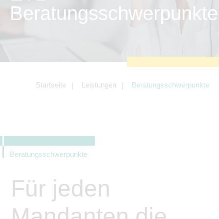
zu sichern.
Beratungsschwerpunkte
Tracking- und Targeting-Cookies
Diese Cookies sind erforderlich, um
unsere Website auf Ihre Bedürfnisse hin
zu optimieren. Hierzu gehört eine
bedarfsgerechte Gestaltung und
fortlaufende Verbesserung unseres
Angebotes einschließlich der
Verknüpfung zu Social-Media-
Angeboten von z.B. Facebook und
Startseite
Leistungen
Beratungsschwerpunkte
LinkedIn.
Betreibercookies
Diese Cookies sind erforderlich, um z.B.
Google Maps zu nutzen oder
eingebettete Videos abspielen zu
können.
Beratungsschwerpunkte
Für jeden
Mandanten die