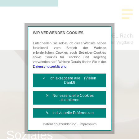
WIR VERWENDEN COOKIES
RHE-EL Rach
Steuerberatung in Reichenbach im Vogtland
Entscheiden Sie selbst, ob diese Website neben
funktionell zum Betrieb der Website
erforderlichen Cookies auch Betreiber-Cookies
sowie Cookies für Tracking und Targeting
verwenden darf. Weitere Details finden Sie in der
Datenschutzerklärung
.
✓ Ich akzeptiere alle (Vielen
Dank!)
✕ Nur essenzielle Cookies
akzeptieren
✎ Individuelle Präferenzen
·
Datenschutzerklärung
Impressum
Notwendige Cookies
Soziales
Diese Cookies sind erforderlich, um die
grundlegende Funktionalität der Website