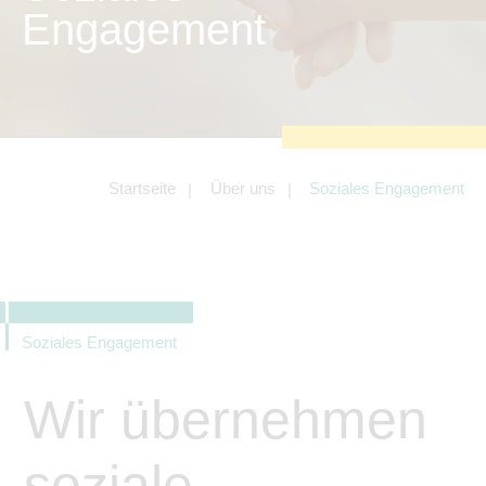
zu sichern.
Engagement
Tracking- und Targeting-Cookies
Diese Cookies sind erforderlich, um
unsere Website auf Ihre Bedürfnisse hin
zu optimieren. Hierzu gehört eine
bedarfsgerechte Gestaltung und
fortlaufende Verbesserung unseres
Angebotes einschließlich der
Verknüpfung zu Social-Media-
Angeboten von z.B. Facebook und
Startseite
Über uns
Soziales Engagement
LinkedIn.
Betreibercookies
Diese Cookies sind erforderlich, um z.B.
Google Maps zu nutzen oder
eingebettete Videos abspielen zu
können.
Soziales Engagement
Wir übernehmen
soziale