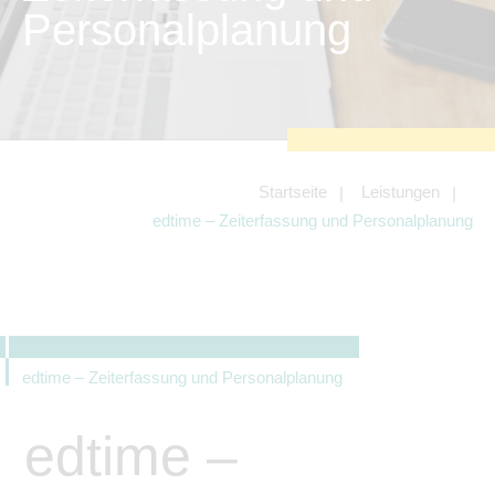
zu sichern.
Personalplanung
Tracking- und Targeting-Cookies
Diese Cookies sind erforderlich, um
unsere Website auf Ihre Bedürfnisse hin
zu optimieren. Hierzu gehört eine
bedarfsgerechte Gestaltung und
fortlaufende Verbesserung unseres
Angebotes einschließlich der
Verknüpfung zu Social-Media-
Angeboten von z.B. Facebook und
Startseite
Leistungen
LinkedIn.
edtime – Zeiterfassung und Personalplanung
Betreibercookies
Diese Cookies sind erforderlich, um z.B.
Google Maps zu nutzen oder
eingebettete Videos abspielen zu
können.
edtime – Zeiterfassung und Personalplanung
edtime –