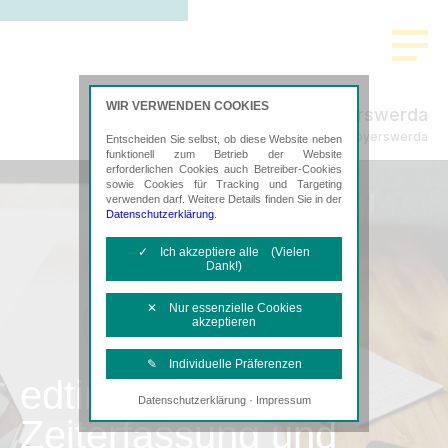
WIR VERWENDEN COOKIES
RHE-EL Hoyerswerda
Steuerberatung in Hoyerswerda
Entscheiden Sie selbst, ob diese Website neben
funktionell zum Betrieb der Website
erforderlichen Cookies auch Betreiber-Cookies
sowie Cookies für Tracking und Targeting
verwenden darf. Weitere Details finden Sie in der
Datenschutzerklärung
.
✓ Ich akzeptiere alle (Vielen
Dank!)
✕ Nur essenzielle Cookies
akzeptieren
✎ Individuelle Präferenzen
edtime
·
Datenschutzerklärung
Impressum
Notwendige Cookies
Zeiterfassung und
Diese Cookies sind erforderlich, um die
grundlegende Funktionalität der Website