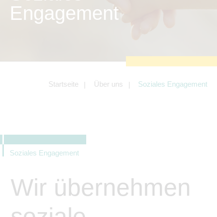
zu sichern.
Engagement
Tracking- und Targeting-Cookies
Diese Cookies sind erforderlich, um
unsere Website auf Ihre Bedürfnisse hin
zu optimieren. Hierzu gehört eine
bedarfsgerechte Gestaltung und
fortlaufende Verbesserung unseres
Angebotes einschließlich der
Verknüpfung zu Social-Media-
Angeboten von z.B. Facebook und
Startseite
Über uns
Soziales Engagement
LinkedIn.
Betreibercookies
Diese Cookies sind erforderlich, um z.B.
Google Maps zu nutzen oder
eingebettete Videos abspielen zu
können.
Soziales Engagement
Wir übernehmen
soziale