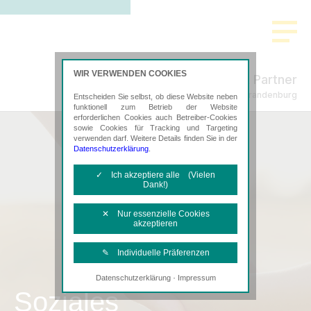
WIR VERWENDEN COOKIES
Lenz, Wölz & Partner
Steuerberatung in Neubrandenburg
Entscheiden Sie selbst, ob diese Website neben
funktionell zum Betrieb der Website
erforderlichen Cookies auch Betreiber-Cookies
sowie Cookies für Tracking und Targeting
verwenden darf. Weitere Details finden Sie in der
Datenschutzerklärung
.
✓ Ich akzeptiere alle (Vielen
Dank!)
✕ Nur essenzielle Cookies
akzeptieren
✎ Individuelle Präferenzen
·
Datenschutzerklärung
Impressum
Notwendige Cookies
Soziales
Diese Cookies sind erforderlich, um die
grundlegende Funktionalität der Website