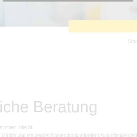
Diese Cookies sind erforderlich, um die grundlegende
Funktionalität der Website zu sichern.
Tracking- und Targeting-Cookies
Diese Cookies sind erforderlich, um unsere Website auf Ihre
Bedürfnisse hin zu optimieren. Hierzu gehört eine
bedarfsgerechte Gestaltung und fortlaufende Verbesserung
unseres Angebotes einschließlich der Verknüpfung zu
Star
Social-Media-Angeboten von z.B. Facebook und LinkedIn.
Betreibercookies
Diese Cookies sind erforderlich, um z.B. Google Maps zu
nutzen oder eingebettete Videos abspielen zu können.
liche Beratung
ehmen bleibt
ärkte und steigender Kostendruck erfordern zukunftsorientie