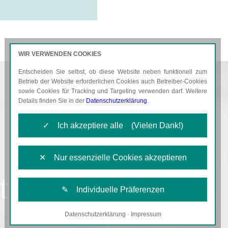
WIR VERWENDEN COOKIES
Entscheiden Sie selbst, ob diese Website neben funktionell zum
AKTUELLES
KARRIERE
Betrieb der Website erforderlichen Cookies auch Betreiber-Cookies
sowie Cookies für Tracking und Targeting verwenden darf. Weitere
Details finden Sie in der
Datenschutzerklärung
.
✓ Ich akzeptiere alle (Vielen Dank!)
✕ Nur essenzielle Cookies akzeptieren
tliche
✎ Individuelle Präferenzen
Datenschutzerklärung
·
Impressum
Notwendige Cookies