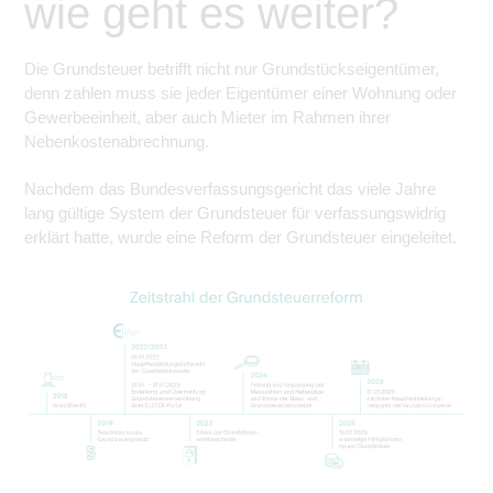
wie geht es weiter?
zu sichern.
Tracking- und Targeting-Cookies
Die Grundsteuer betrifft nicht nur Grundstückseigentümer,
Diese Cookies sind erforderlich, um
unsere Website auf Ihre Bedürfnisse hin
denn zahlen muss sie jeder Eigentümer einer Wohnung oder
zu optimieren. Hierzu gehört eine
Gewerbeeinheit, aber auch Mieter im Rahmen ihrer
bedarfsgerechte Gestaltung und
Grundsteuerreform
fortlaufende Verbesserung unseres
Nebenkostenabrechnung.
Angebotes einschließlich der
Verknüpfung zu Social-Media-
Angeboten von z.B. Facebook und
Nachdem das Bundesverfassungsgericht das viele Jahre
LinkedIn.
lang gültige System der Grundsteuer für verfassungswidrig
Betreibercookies
erklärt hatte, wurde eine Reform der Grundsteuer eingeleitet.
Diese Cookies sind erforderlich, um z.B.
Google Maps zu nutzen oder
eingebettete Videos abspielen zu
können.