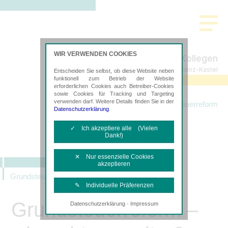
WIR VERWENDEN COOKIES
K
rieger &
K
ollegen
Steuerberatung in Mainz-Kastel
Entscheiden Sie selbst, ob diese Website neben
funktionell zum Betrieb der Website
erforderlichen Cookies auch Betreiber-Cookies
sowie Cookies für Tracking und Targeting
verwenden darf. Weitere Details finden Sie in der
Startseite
Leistungen
Grundsteuerreform
Datenschutzerklärung
.
✓ Ich akzeptiere alle (Vielen
Dank!)
✕ Nur essenzielle Cookies
akzeptieren
Grundsteuerreform
✎ Individuelle Präferenzen
Grundsteuerreform –
·
Datenschutzerklärung
Impressum
Notwendige Cookies
Diese Cookies sind erforderlich, um die
grundlegende Funktionalität der Website