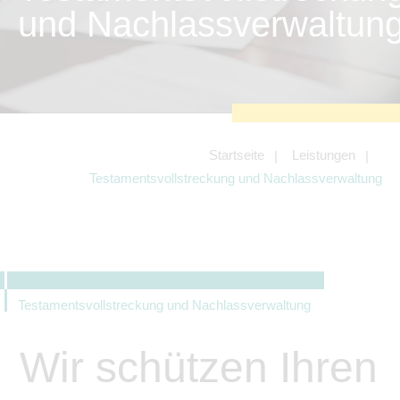
zu sichern.
und Nachlassverwaltun
Tracking- und Targeting-Cookies
Diese Cookies sind erforderlich, um
unsere Website auf Ihre Bedürfnisse hin
zu optimieren. Hierzu gehört eine
bedarfsgerechte Gestaltung und
fortlaufende Verbesserung unseres
Angebotes einschließlich der
Verknüpfung zu Social-Media-
Angeboten von z.B. Facebook und
Startseite
Leistungen
LinkedIn.
Testamentsvollstreckung und Nachlassverwaltung
Betreibercookies
Diese Cookies sind erforderlich, um z.B.
Google Maps zu nutzen oder
eingebettete Videos abspielen zu
können.
Testamentsvollstreckung und Nachlassverwaltung
Wir schützen Ihren