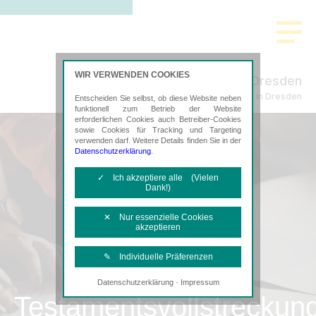
WIR VERWENDEN COOKIES
KLP Dresden
Steuerberatung in Dresden
Entscheiden Sie selbst, ob diese Website neben
funktionell zum Betrieb der Website
erforderlichen Cookies auch Betreiber-Cookies
sowie Cookies für Tracking und Targeting
verwenden darf. Weitere Details finden Sie in der
Datenschutzerklärung
.
✓ Ich akzeptiere alle (Vielen
Dank!)
✕ Nur essenzielle Cookies
akzeptieren
✎ Individuelle Präferenzen
·
Datenschutzerklärung
Impressum
Notwendige Cookies
Testamentsvollstreckun
Diese Cookies sind erforderlich, um die
grundlegende Funktionalität der Website