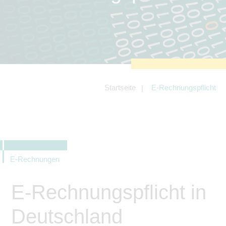
zu sichern.
Tracking- und Targeting-Cookies
Diese Cookies sind erforderlich, um
unsere Website auf Ihre Bedürfnisse hin
zu optimieren. Hierzu gehört eine
bedarfsgerechte Gestaltung und
fortlaufende Verbesserung unseres
Angebotes einschließlich der
Verknüpfung zu Social-Media-
Angeboten von z.B. Facebook und
Startseite
E-Rechnungspflicht
LinkedIn.
Betreibercookies
Diese Cookies sind erforderlich, um z.B.
Google Maps zu nutzen oder
eingebettete Videos abspielen zu
können.
E-Rechnungen
E-Rechnungspflicht in
Deutschland