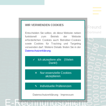
WIR VERWENDEN COOKIES
Dr. Klimeck, Richter & Freund
Steuerberatung in Dortmund
Entscheiden Sie selbst, ob diese Website neben
funktionell zum Betrieb der Website
erforderlichen Cookies auch Betreiber-Cookies
sowie Cookies für Tracking und Targeting
verwenden darf. Weitere Details finden Sie in der
Datenschutzerklärung
.
✓ Ich akzeptiere alle (Vielen
Dank!)
✕ Nur essenzielle Cookies
akzeptieren
✎ Individuelle Präferenzen
·
Datenschutzerklärung
Impressum
Notwendige Cookies
E-Rechnungspflicht
Diese Cookies sind erforderlich, um die
grundlegende Funktionalität der Website