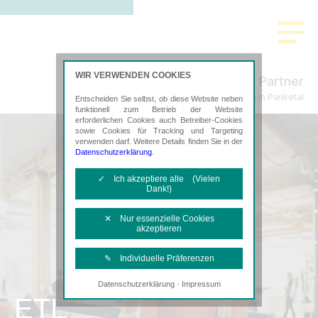
WIR VERWENDEN COOKIES
Hoffmann & Partner
Steuerberatung in Panketal
Entscheiden Sie selbst, ob diese Website neben
funktionell zum Betrieb der Website
erforderlichen Cookies auch Betreiber-Cookies
sowie Cookies für Tracking und Targeting
verwenden darf. Weitere Details finden Sie in der
Datenschutzerklärung
.
✓ Ich akzeptiere alle (Vielen
Dank!)
✕ Nur essenzielle Cookies
akzeptieren
✎ Individuelle Präferenzen
·
Datenschutzerklärung
Impressum
Notwendige Cookies
ETL
Diese Cookies sind erforderlich, um die
grundlegende Funktionalität der Website