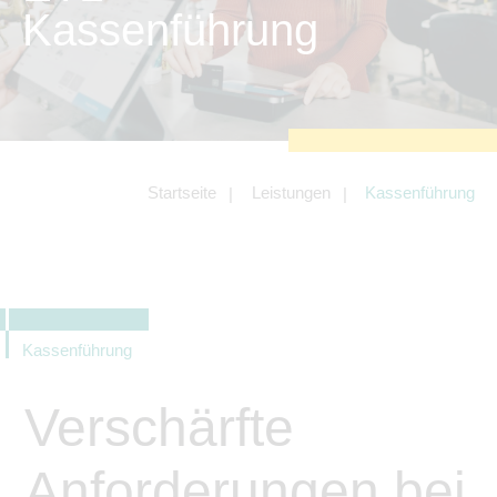
zu sichern.
Kassenführung
Tracking- und Targeting-Cookies
Diese Cookies sind erforderlich, um
unsere Website auf Ihre Bedürfnisse hin
zu optimieren. Hierzu gehört eine
bedarfsgerechte Gestaltung und
fortlaufende Verbesserung unseres
Angebotes einschließlich der
Verknüpfung zu Social-Media-
Angeboten von z.B. Facebook und
Startseite
Leistungen
Kassenführung
LinkedIn.
Betreibercookies
Diese Cookies sind erforderlich, um z.B.
Google Maps zu nutzen oder
eingebettete Videos abspielen zu
können.
Kassenführung
Verschärfte
Anforderungen bei