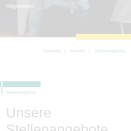
zu sichern.
mitgestalten
Tracking- und Targeting-Cookies
Diese Cookies sind erforderlich, um
unsere Website auf Ihre Bedürfnisse hin
zu optimieren. Hierzu gehört eine
bedarfsgerechte Gestaltung und
fortlaufende Verbesserung unseres
Angebotes einschließlich der
Verknüpfung zu Social-Media-
Angeboten von z.B. Facebook und
Startseite
Karriere
Stellenangebote
LinkedIn.
Betreibercookies
Diese Cookies sind erforderlich, um z.B.
Google Maps zu nutzen oder
eingebettete Videos abspielen zu
können.
Stellenangebote
Unsere
Stellenangebote