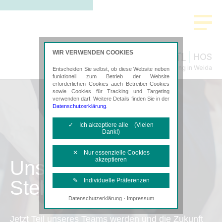
WIR VERWENDEN COOKIES
HOS
Steuerberatung in Weida
Entscheiden Sie selbst, ob diese Website neben
funktionell zum Betrieb der Website
erforderlichen Cookies auch Betreiber-Cookies
sowie Cookies für Tracking und Targeting
verwenden darf. Weitere Details finden Sie in der
Datenschutzerklärung
.
✓ Ich akzeptiere alle (Vielen
Dank!)
✕ Nur essenzielle Cookies
akzeptieren
Unsere
Stellenangebote
✎ Individuelle Präferenzen
·
Datenschutzerklärung
Impressum
Notwendige Cookies
Diese Cookies sind erforderlich, um die
Jetzt Teil unseres Teams werden und die Zukunft
grundlegende Funktionalität der Website