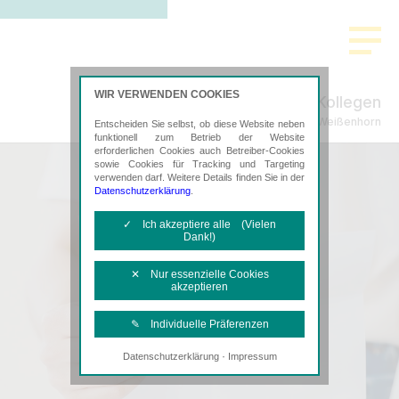
WIR VERWENDEN COOKIES
Gutter & Kollegen
Steuerberatung in Weißenhorn
Entscheiden Sie selbst, ob diese Website neben
funktionell zum Betrieb der Website
erforderlichen Cookies auch Betreiber-Cookies
sowie Cookies für Tracking und Targeting
verwenden darf. Weitere Details finden Sie in der
Datenschutzerklärung
.
✓ Ich akzeptiere alle (Vielen
Dank!)
✕ Nur essenzielle Cookies
akzeptieren
✎ Individuelle Präferenzen
·
Datenschutzerklärung
Impressum
Notwendige Cookies
Diese Cookies sind erforderlich, um die
grundlegende Funktionalität der Website