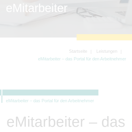
zu sichern.
eMitarbeiter
Tracking- und Targeting-Cookies
Diese Cookies sind erforderlich, um
unsere Website auf Ihre Bedürfnisse hin
zu optimieren. Hierzu gehört eine
bedarfsgerechte Gestaltung und
fortlaufende Verbesserung unseres
Angebotes einschließlich der
Verknüpfung zu Social-Media-
Angeboten von z.B. Facebook und
Startseite
Leistungen
LinkedIn.
eMitarbeiter – das Portal für den Arbeitnehmer
Betreibercookies
Diese Cookies sind erforderlich, um z.B.
Google Maps zu nutzen oder
eingebettete Videos abspielen zu
können.
eMitarbeiter – das Portal für den Arbeitnehmer
eMitarbeiter – das