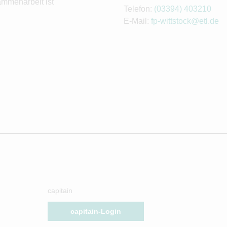
ammenarbeit ist
Telefon:
(03394) 403210
E-Mail:
fp-wittstock@etl.de
capitain
capitain-Login