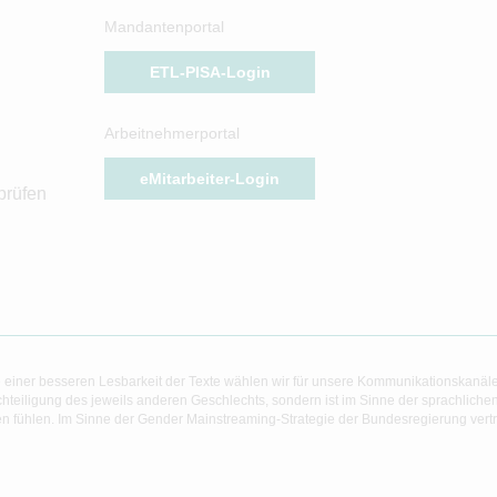
Mandantenportal
ETL-PISA-Login
Arbeitnehmerportal
eMitarbeiter-Login
prüfen
 einer besseren Lesbarkeit der Texte wählen wir für unsere Kommunikationskanäl
hteiligung des jeweils anderen Geschlechts, sondern ist im Sinne der sprachlich
 fühlen. Im Sinne der Gender Mainstreaming-Strategie der Bundesregierung vertret