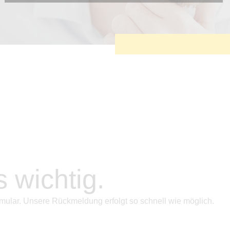
Diese Cookies sind erforderlich, um die grundlegende
Funktionalität der Website zu sichern.
Tracking- und Targeting-Cookies
Diese Cookies sind erforderlich, um unsere Website auf Ihre
Bedürfnisse hin zu optimieren. Hierzu gehört eine
bedarfsgerechte Gestaltung und fortlaufende Verbesserung
unseres Angebotes einschließlich der Verknüpfung zu
Social-Media-Angeboten von z.B. Facebook und LinkedIn.
Betreibercookies
Diese Cookies sind erforderlich, um z.B. Google Maps zu
nutzen oder eingebettete Videos abspielen zu können.
s wichtig.
mular. Unsere Rückmeldung erfolgt so schnell wie möglich.