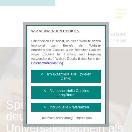
WIR VERWENDEN COOKIES
Freund & Partner
Steuerberatung in Torgau
Entscheiden Sie selbst, ob diese Website neben
funktionell zum Betrieb der Website
erforderlichen Cookies auch Betreiber-Cookies
sowie Cookies für Tracking und Targeting
verwenden darf. Weitere Details finden Sie in der
Datenschutzerklärung
.
✓ Ich akzeptiere alle (Vielen
Dank!)
✕ Nur essenzielle Cookies
akzeptieren
SpenditCard –
✎ Individuelle Präferenzen
deutschlandweiter
·
Datenschutzerklärung
Impressum
Notwendige Cookies
Universalgutschein als
Diese Cookies sind erforderlich, um die
grundlegende Funktionalität der Website