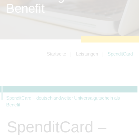
zu sichern.
Benefit
Tracking- und Targeting-Cookies
Diese Cookies sind erforderlich, um
unsere Website auf Ihre Bedürfnisse hin
zu optimieren. Hierzu gehört eine
bedarfsgerechte Gestaltung und
fortlaufende Verbesserung unseres
Angebotes einschließlich der
Verknüpfung zu Social-Media-
Angeboten von z.B. Facebook und
Startseite
Leistungen
SpenditCard
LinkedIn.
Betreibercookies
Diese Cookies sind erforderlich, um z.B.
Google Maps zu nutzen oder
eingebettete Videos abspielen zu
können.
SpenditCard – deutschlandweiter Universalgutschein als
Benefit
SpenditCard –