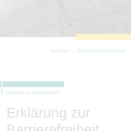
zu sichern.
Tracking- und Targeting-Cookies
Diese Cookies sind erforderlich, um
unsere Website auf Ihre Bedürfnisse hin
zu optimieren. Hierzu gehört eine
bedarfsgerechte Gestaltung und
fortlaufende Verbesserung unseres
Angebotes einschließlich der
Verknüpfung zu Social-Media-
Angeboten von z.B. Facebook und
Startseite
Barrierefreiheitserklärung
LinkedIn.
Betreibercookies
Diese Cookies sind erforderlich, um z.B.
Google Maps zu nutzen oder
eingebettete Videos abspielen zu
können.
Hinweise zur Barrierefreiheit
Erklärung zur
Barrierefreiheit