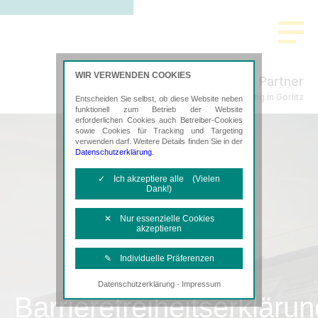
WIR VERWENDEN COOKIES
Freund & Partner
Steuerberatung in Görlitz
Entscheiden Sie selbst, ob diese Website neben
funktionell zum Betrieb der Website
erforderlichen Cookies auch Betreiber-Cookies
sowie Cookies für Tracking und Targeting
verwenden darf. Weitere Details finden Sie in der
Datenschutzerklärung
.
✓ Ich akzeptiere alle (Vielen
Dank!)
✕ Nur essenzielle Cookies
akzeptieren
✎ Individuelle Präferenzen
·
Datenschutzerklärung
Impressum
Notwendige Cookies
Barrierefreiheitserklärun
Diese Cookies sind erforderlich, um die
grundlegende Funktionalität der Website