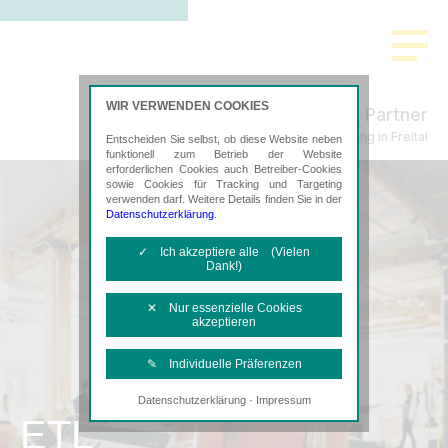
WIR VERWENDEN COOKIES
Freund & Partner
Steuerberatung in Freital
Entscheiden Sie selbst, ob diese Website neben
funktionell zum Betrieb der Website
erforderlichen Cookies auch Betreiber-Cookies
sowie Cookies für Tracking und Targeting
verwenden darf. Weitere Details finden Sie in der
Datenschutzerklärung
.
✓ Ich akzeptiere alle (Vielen
Dank!)
✕ Nur essenzielle Cookies
akzeptieren
✎ Individuelle Präferenzen
·
Datenschutzerklärung
Impressum
Notwendige Cookies
ETL
Diese Cookies sind erforderlich, um die
grundlegende Funktionalität der Website