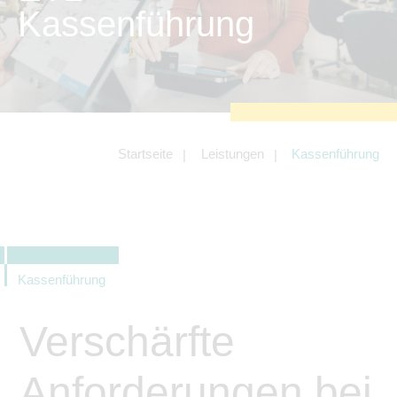
zu sichern.
Kassenführung
Tracking- und Targeting-Cookies
Diese Cookies sind erforderlich, um
unsere Website auf Ihre Bedürfnisse hin
zu optimieren. Hierzu gehört eine
bedarfsgerechte Gestaltung und
fortlaufende Verbesserung unseres
Angebotes einschließlich der
Verknüpfung zu Social-Media-
Angeboten von z.B. Facebook und
Startseite
Leistungen
Kassenführung
LinkedIn.
Betreibercookies
Diese Cookies sind erforderlich, um z.B.
Google Maps zu nutzen oder
eingebettete Videos abspielen zu
können.
Kassenführung
Verschärfte
Anforderungen bei