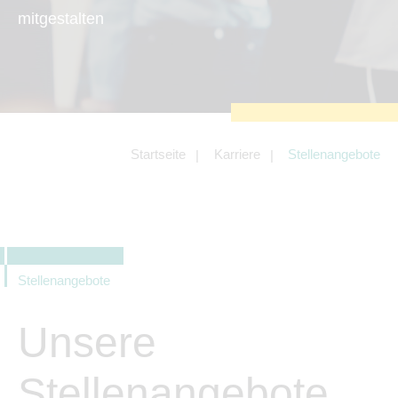
zu sichern.
mitgestalten
Tracking- und Targeting-Cookies
Diese Cookies sind erforderlich, um
unsere Website auf Ihre Bedürfnisse hin
zu optimieren. Hierzu gehört eine
bedarfsgerechte Gestaltung und
fortlaufende Verbesserung unseres
Angebotes einschließlich der
Verknüpfung zu Social-Media-
Angeboten von z.B. Facebook und
Startseite
Karriere
Stellenangebote
LinkedIn.
Betreibercookies
Diese Cookies sind erforderlich, um z.B.
Google Maps zu nutzen oder
eingebettete Videos abspielen zu
können.
Stellenangebote
Unsere
Stellenangebote