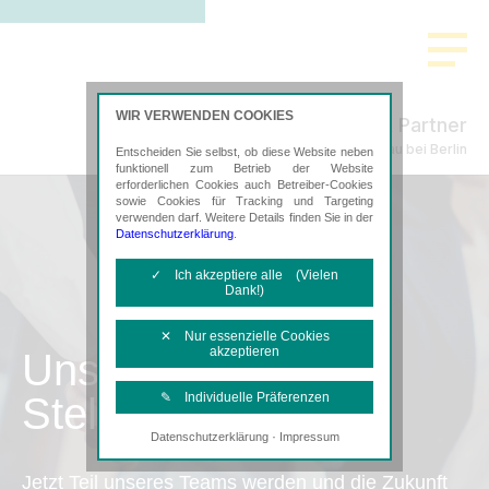
WIR VERWENDEN COOKIES
Freund & Partner
Steuerberatung in Bernau bei Berlin
Entscheiden Sie selbst, ob diese Website neben
funktionell zum Betrieb der Website
erforderlichen Cookies auch Betreiber-Cookies
sowie Cookies für Tracking und Targeting
verwenden darf. Weitere Details finden Sie in der
Datenschutzerklärung
.
✓ Ich akzeptiere alle (Vielen
Dank!)
✕ Nur essenzielle Cookies
akzeptieren
Unsere
Stellenangebote
✎ Individuelle Präferenzen
·
Datenschutzerklärung
Impressum
Notwendige Cookies
Diese Cookies sind erforderlich, um die
Jetzt Teil unseres Teams werden und die Zukunft
grundlegende Funktionalität der Website