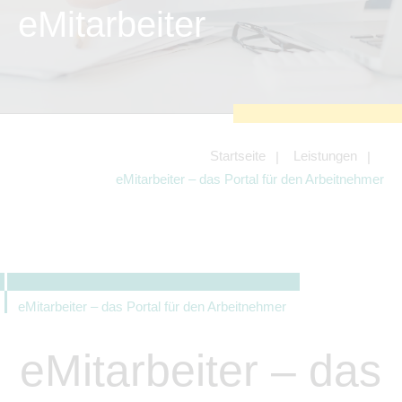
zu sichern.
eMitarbeiter
Tracking- und Targeting-Cookies
Diese Cookies sind erforderlich, um
unsere Website auf Ihre Bedürfnisse hin
zu optimieren. Hierzu gehört eine
bedarfsgerechte Gestaltung und
fortlaufende Verbesserung unseres
Angebotes einschließlich der
Verknüpfung zu Social-Media-
Angeboten von z.B. Facebook und
Startseite
Leistungen
LinkedIn.
eMitarbeiter – das Portal für den Arbeitnehmer
Betreibercookies
Diese Cookies sind erforderlich, um z.B.
Google Maps zu nutzen oder
eingebettete Videos abspielen zu
können.
eMitarbeiter – das Portal für den Arbeitnehmer
eMitarbeiter – das