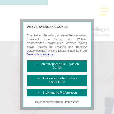
WIR VERWENDEN COOKIES
Egert & Kollegen
Steuerberatung in Mayen
Entscheiden Sie selbst, ob diese Website neben
funktionell zum Betrieb der Website
erforderlichen Cookies auch Betreiber-Cookies
sowie Cookies für Tracking und Targeting
verwenden darf. Weitere Details finden Sie in der
Datenschutzerklärung
.
✓ Ich akzeptiere alle (Vielen
Dank!)
✕ Nur essenzielle Cookies
akzeptieren
✎ Individuelle Präferenzen
·
Datenschutzerklärung
Impressum
Notwendige Cookies
Diese Cookies sind erforderlich, um die
grundlegende Funktionalität der Website