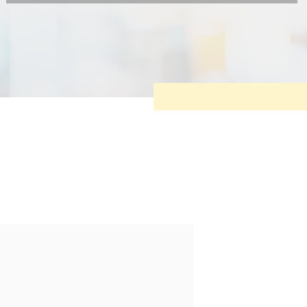
Diese Cookies sind erforderlich, um die grundlegende
Funktionalität der Website zu sichern.
Tracking- und Targeting-Cookies
Diese Cookies sind erforderlich, um unsere Website auf Ihre
Bedürfnisse hin zu optimieren. Hierzu gehört eine
bedarfsgerechte Gestaltung und fortlaufende Verbesserung
unseres Angebotes einschließlich der Verknüpfung zu
Social-Media-Angeboten von z.B. Facebook und LinkedIn.
Betreibercookies
Diese Cookies sind erforderlich, um z.B. Google Maps zu
nutzen oder eingebettete Videos abspielen zu können.