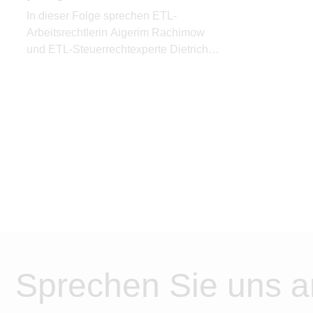
In dieser Folge sprechen ETL-
Arbeitsrechtlerin Aigerim Rachimow
und ETL-Steuerrechtexperte Dietrich
Loll über die wichtigsten Schritte einer
erfolgreichen Unternehmensnachfolge.
Sie erklären, warum Kommunikation
genauso wichtig ist wie rechtliche und
steuerliche Gestaltung.
Sprechen Sie uns a