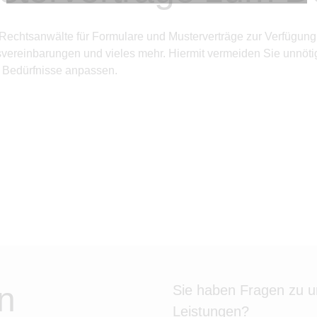
Diese Cookies sind erforderlich, um die grundlegende
Funktionalität der Website zu sichern.
ETL Rechtsanwälte für Formulare und Musterverträge zur Verfügu
Tracking- und Targeting-Cookies
­vereinbarungen und vieles mehr. Hiermit vermeiden Sie unnötig
Diese Cookies sind erforderlich, um unsere Website auf Ihre
Bedürfnisse hin zu optimieren. Hierzu gehört eine
en Bedürfnisse anpassen.
bedarfsgerechte Gestaltung und fortlaufende Verbesserung
unseres Angebotes einschließlich der Verknüpfung zu
Social-Media-Angeboten von z.B. Facebook und LinkedIn.
Betreibercookies
Diese Cookies sind erforderlich, um z.B. Google Maps zu
nutzen oder eingebettete Videos abspielen zu können.
n
Sie haben Fragen zu 
Leistungen?