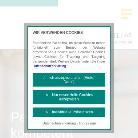
WIR VERWENDEN COOKIES
AS
Steuerberatung in Hansestadt Stendal
Entscheiden Sie selbst, ob diese Website neben
funktionell zum Betrieb der Website
erforderlichen Cookies auch Betreiber-Cookies
sowie Cookies für Tracking und Targeting
verwenden darf. Weitere Details finden Sie in der
Datenschutzerklärung
.
✓ Ich akzeptiere alle (Vielen
Dank!)
✕ Nur essenzielle Cookies
akzeptieren
Persönlich,
✎ Individuelle Präferenzen
·
Datenschutzerklärung
Impressum
Notwendige Cookies
kompetent
Diese Cookies sind erforderlich, um die
grundlegende Funktionalität der Website