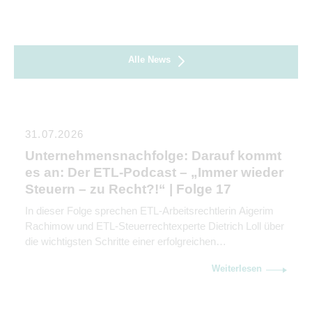
Alle News
31.07.2026
Unternehmensnachfolge: Darauf kommt
es an: Der ETL-Podcast – „Immer wieder
Steuern – zu Recht?!“ | Folge 17
In dieser Folge sprechen ETL-Arbeitsrechtlerin Aigerim
Rachimow und ETL-Steuerrechtexperte Dietrich Loll über
die wichtigsten Schritte einer erfolgreichen
Unternehmensnachfolge. Sie erklären, warum
Weiterlesen
Kommunikation genauso wichtig ist wie rechtliche und
steuerliche Gestaltung.