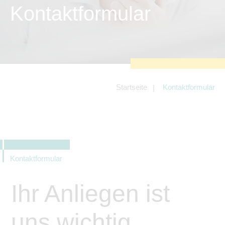
zu sichern.
Kontaktformular
Tracking- und Targeting-Cookies
Diese Cookies sind erforderlich, um
unsere Website auf Ihre Bedürfnisse hin
zu optimieren. Hierzu gehört eine
bedarfsgerechte Gestaltung und
fortlaufende Verbesserung unseres
Angebotes einschließlich der
Verknüpfung zu Social-Media-
Angeboten von z.B. Facebook und
Startseite
Kontaktformular
LinkedIn.
Betreibercookies
Diese Cookies sind erforderlich, um z.B.
Google Maps zu nutzen oder
eingebettete Videos abspielen zu
können.
Kontaktformular
Ihr Anliegen ist
uns wichtig.