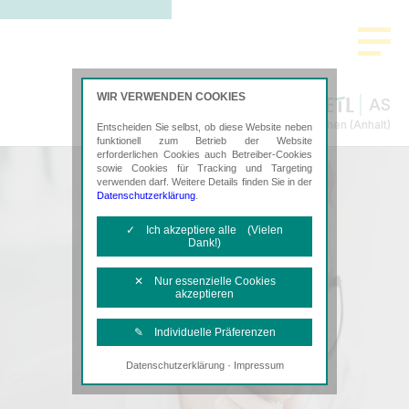
WIR VERWENDEN COOKIES
AS
Steuerberatung in Köthen (Anhalt)
Entscheiden Sie selbst, ob diese Website neben
funktionell zum Betrieb der Website
erforderlichen Cookies auch Betreiber-Cookies
sowie Cookies für Tracking und Targeting
verwenden darf. Weitere Details finden Sie in der
Datenschutzerklärung
.
✓ Ich akzeptiere alle (Vielen
Dank!)
✕ Nur essenzielle Cookies
akzeptieren
✎ Individuelle Präferenzen
·
Datenschutzerklärung
Impressum
Notwendige Cookies
Diese Cookies sind erforderlich, um die
grundlegende Funktionalität der Website