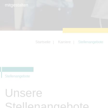
zu sichern.
mitgestalten
Tracking- und Targeting-Cookies
Diese Cookies sind erforderlich, um
unsere Website auf Ihre Bedürfnisse hin
zu optimieren. Hierzu gehört eine
bedarfsgerechte Gestaltung und
fortlaufende Verbesserung unseres
Angebotes einschließlich der
Verknüpfung zu Social-Media-
Angeboten von z.B. Facebook und
Startseite
Karriere
Stellenangebote
LinkedIn.
Betreibercookies
Diese Cookies sind erforderlich, um z.B.
Google Maps zu nutzen oder
eingebettete Videos abspielen zu
können.
Stellenangebote
Unsere
Stellenangebote