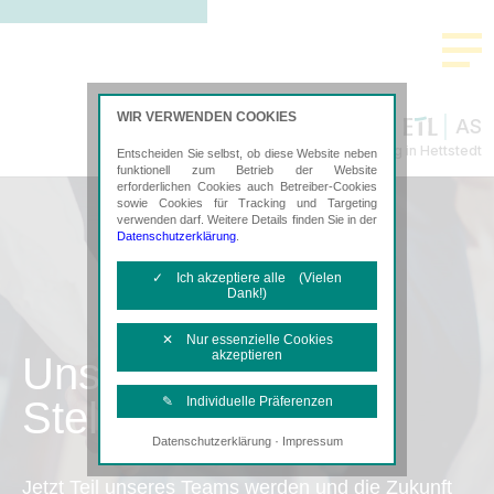
WIR VERWENDEN COOKIES
AS
Steuerberatung in Hettstedt
Entscheiden Sie selbst, ob diese Website neben
funktionell zum Betrieb der Website
erforderlichen Cookies auch Betreiber-Cookies
sowie Cookies für Tracking und Targeting
verwenden darf. Weitere Details finden Sie in der
Datenschutzerklärung
.
✓ Ich akzeptiere alle (Vielen
Dank!)
✕ Nur essenzielle Cookies
akzeptieren
Unsere
Stellenangebote
✎ Individuelle Präferenzen
·
Datenschutzerklärung
Impressum
Notwendige Cookies
Diese Cookies sind erforderlich, um die
Jetzt Teil unseres Teams werden und die Zukunft
grundlegende Funktionalität der Website