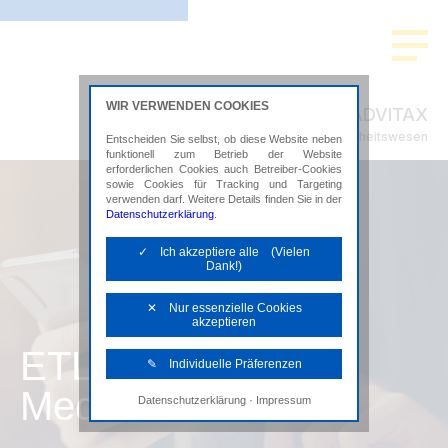
WIR VERWENDEN COOKIES
ADVITAX
Steuerberatung im Gesundheitswesen
Entscheiden Sie selbst, ob diese Website neben
funktionell zum Betrieb der Website
erforderlichen Cookies auch Betreiber-Cookies
sowie Cookies für Tracking und Targeting
verwenden darf. Weitere Details finden Sie in der
Datenschutzerklärung
.
✓ Ich akzeptiere alle (Vielen
Dank!)
✕ Nur essenzielle Cookies
akzeptieren
ETL ADVISION
✎ Individuelle Präferenzen
Mediathek
·
Datenschutzerklärung
Impressum
Notwendige Cookies
Diese Cookies sind erforderlich, um die
grundlegende Funktionalität der Website