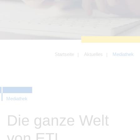
zu sichern.
Tracking- und Targeting-Cookies
Diese Cookies sind erforderlich, um
unsere Website auf Ihre Bedürfnisse hin
zu optimieren. Hierzu gehört eine
bedarfsgerechte Gestaltung und
fortlaufende Verbesserung unseres
Angebotes einschließlich der
Verknüpfung zu Social-Media-
Angeboten von z.B. Facebook und
Startseite
Aktuelles
Mediathek
LinkedIn.
Betreibercookies
Diese Cookies sind erforderlich, um z.B.
Google Maps zu nutzen oder
eingebettete Videos abspielen zu
können.
Mediathek
Die ganze Welt
von ETL