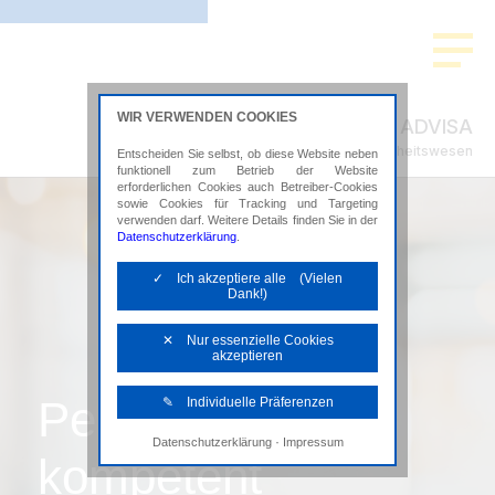
WIR VERWENDEN COOKIES
ADVISA
Steuerberatung im Gesundheitswesen
Entscheiden Sie selbst, ob diese Website neben
funktionell zum Betrieb der Website
erforderlichen Cookies auch Betreiber-Cookies
sowie Cookies für Tracking und Targeting
verwenden darf. Weitere Details finden Sie in der
Datenschutzerklärung
.
✓ Ich akzeptiere alle (Vielen
Dank!)
✕ Nur essenzielle Cookies
akzeptieren
Persönlich,
✎ Individuelle Präferenzen
·
Datenschutzerklärung
Impressum
Notwendige Cookies
kompetent
Diese Cookies sind erforderlich, um die
grundlegende Funktionalität der Website