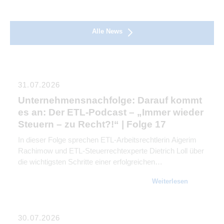
Alle News
31.07.2026
Unternehmensnachfolge: Darauf kommt
es an: Der ETL-Podcast – „Immer wieder
Steuern – zu Recht?!“ | Folge 17
In dieser Folge sprechen ETL-Arbeitsrechtlerin Aigerim
Rachimow und ETL-Steuerrechtexperte Dietrich Loll über
die wichtigsten Schritte einer erfolgreichen
Unternehmensnachfolge. Sie erklären, warum
Weiterlesen
Kommunikation genauso wichtig ist wie rechtliche und
steuerliche Gestaltung.
30.07.2026