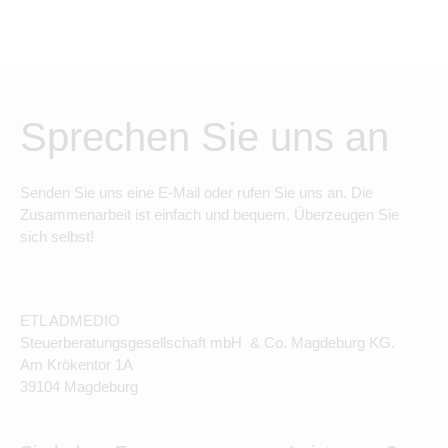
anbieten?
Wie sehen eine gute Terminplanung und
Tourenplanung für den Hausbesuch aus?
Welche Fördermittel gibt es?
Sprechen Sie uns an
Ihre Vorteile:
Sie steigern Ihren Gewinn und verschaffen sich
mehr Zeit im Praxisalltag. Hierzu arbeiten Sie mit
Senden Sie uns eine E-Mail oder rufen Sie uns an. Die
unseren regionalen Heilmittelexperten zusammen.
Zusammenarbeit ist einfach und bequem. Überzeugen Sie
sich selbst!
ETL ADMEDIO
Steuerberatungsgesellschaft mbH & Co. Magdeburg KG.
Am Krökentor 1A
39104 Magdeburg