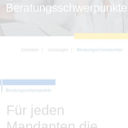
zu sichern.
Beratungsschwerpunkte
Tracking- und Targeting-Cookies
Diese Cookies sind erforderlich, um
unsere Website auf Ihre Bedürfnisse hin
zu optimieren. Hierzu gehört eine
bedarfsgerechte Gestaltung und
fortlaufende Verbesserung unseres
Angebotes einschließlich der
Verknüpfung zu Social-Media-
Angeboten von z.B. Facebook und
Startseite
Leistungen
Beratungsschwerpunkte
LinkedIn.
Betreibercookies
Diese Cookies sind erforderlich, um z.B.
Google Maps zu nutzen oder
eingebettete Videos abspielen zu
können.
Beratungsschwerpunkte
Für jeden
Mandanten die