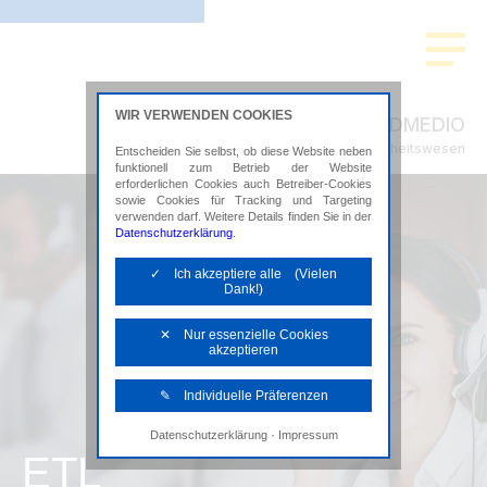
WIR VERWENDEN COOKIES
ADMEDIO
Steuerberatung im Gesundheitswesen
Entscheiden Sie selbst, ob diese Website neben
funktionell zum Betrieb der Website
erforderlichen Cookies auch Betreiber-Cookies
sowie Cookies für Tracking und Targeting
verwenden darf. Weitere Details finden Sie in der
Datenschutzerklärung
.
✓ Ich akzeptiere alle (Vielen
Dank!)
✕ Nur essenzielle Cookies
akzeptieren
✎ Individuelle Präferenzen
·
Datenschutzerklärung
Impressum
Notwendige Cookies
ETL
Diese Cookies sind erforderlich, um die
grundlegende Funktionalität der Website