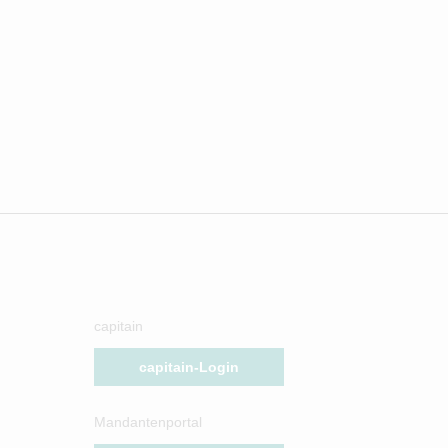
capitain
capitain-Login
Mandantenportal