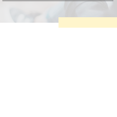
Diese Cookies sind erforderlich, um die grundlegende
Funktionalität der Website zu sichern.
Tracking- und Targeting-Cookies
Diese Cookies sind erforderlich, um unsere Website auf Ihre
Bedürfnisse hin zu optimieren. Hierzu gehört eine
bedarfsgerechte Gestaltung und fortlaufende Verbesserung
unseres Angebotes einschließlich der Verknüpfung zu
Social-Media-Angeboten von z.B. Facebook und LinkedIn.
Betreibercookies
Diese Cookies sind erforderlich, um z.B. Google Maps zu
nutzen oder eingebettete Videos abspielen zu können.